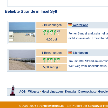
Beliebte Strände in Insel Sylt
2 Bewertungen
Westerland
Feiner Sandstrand, sehr hell
nicht so aussieht. Erreichbar di
4,50 gut
1 Bewertungen
Ellenbogen
Traumhafter Strand am nördli
Weit weg vom Inseltourismus. 
5,00 sehr gut
AGB
·
Widgets
·
Hotel eintragen
·
Kontakt
·
Datenschutz
·
Google
© 2007-2026
strandbewertung.de
· Ein Produkt der
Schwarzer
Rei