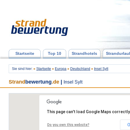
Startseite
Top 10
Strandhotels
Strandurlau
Sie sind hier:
»
Startseite
»
Europa
»
Deutschland
»
Insel Sylt
Strand
bewertung
.de
|
Insel Sylt
This page can't load Google Maps correctly
O
Do you own this website?