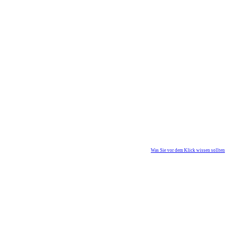
Was Sie vor dem Klick wissen sollten