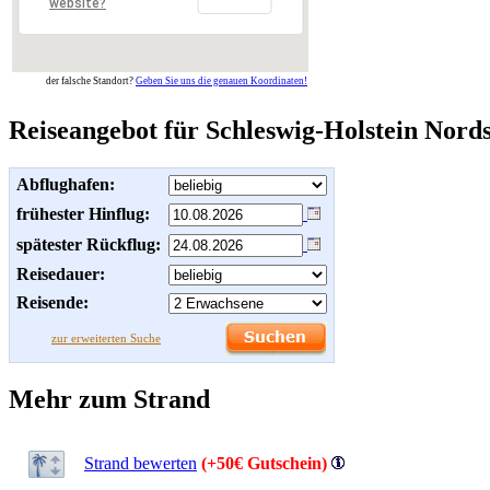
website?
der falsche Standort?
Geben Sie uns die genauen Koordinaten!
Reiseangebot für Schleswig-Holstein Nord
Abflughafen:
frühester Hinflug:
spätester Rückflug:
Reisedauer:
Reisende:
zur erweiterten Suche
Mehr zum Strand
Strand bewerten
(+50€ Gutschein)