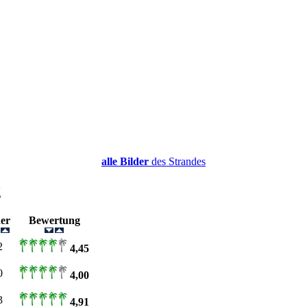
alle Bilder
des Strandes
g
der
Bewertung
2
4,45
0
4,00
3
4,91