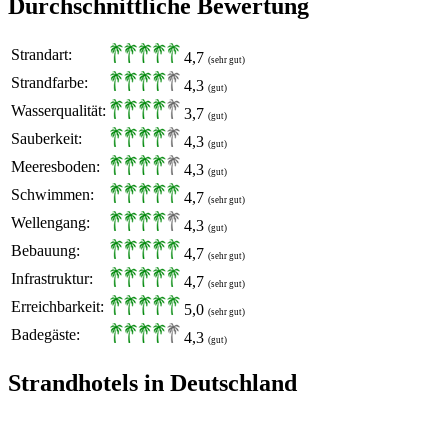
Durchschnittliche Bewertung
Strandart:
4,7
(sehr gut)
Strandfarbe:
4,3
(gut)
Wasserqualität:
3,7
(gut)
Sauberkeit:
4,3
(gut)
Meeresboden:
4,3
(gut)
Schwimmen:
4,7
(sehr gut)
Wellengang:
4,3
(gut)
Bebauung:
4,7
(sehr gut)
Infrastruktur:
4,7
(sehr gut)
Erreichbarkeit:
5,0
(sehr gut)
Badegäste:
4,3
(gut)
Strandhotels in Deutschland