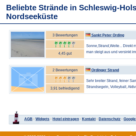
Beliebte Strände in Schleswig-Hols
Nordseeküste
3 Bewertungen
Sankt Peter Ording
Sonne,Strand,Weite... Direkt m
man steigt aus und versinkt im 
4,45 gut
2 Bewertungen
Ordinger Strand
Sehr breiter Strand, feiner San
Strandsegeln, Volleyball, Aktivi
3,91 befriedigend
AGB
·
Widgets
·
Hotel eintragen
·
Kontakt
·
Datenschutz
·
Google