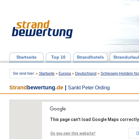
Startseite
Top 10
Strandhotels
Strandurlau
Sie sind hier:
»
Startseite
»
Europa
»
Deutschland
»
Schleswig-Holstein N
Strand
bewertung
.de
|
Sankt Peter Ording
This page can't load Google Maps correctly
O
Do you own this website?