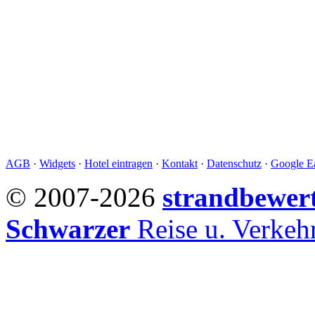
AGB
·
Widgets
·
Hotel eintragen
·
Kontakt
·
Datenschutz
·
Google Ea
© 2007-2026
strandbewer
Schwarzer
Reise u. Verke