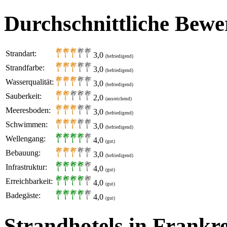
Durchschnittliche Bewe
Strandart:
3,0
(befriedigend)
Strandfarbe:
3,0
(befriedigend)
Wasserqualität:
3,0
(befriedigend)
Sauberkeit:
2,0
(ausreichend)
Meeresboden:
3,0
(befriedigend)
Schwimmen:
3,0
(befriedigend)
Wellengang:
4,0
(gut)
Bebauung:
3,0
(befriedigend)
Infrastruktur:
4,0
(gut)
Erreichbarkeit:
4,0
(gut)
Badegäste:
4,0
(gut)
Strandhotels in Frankr