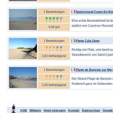
1 Bewertungen
Naturstrand Canet-En-Rou
Eine echte Besonderheit ist d
südlich von Canet-en-Roussill
4,00 gut
1 Bewertungen
Plage Cala Gogo
Richtig viel Platz, und damit a
Strandbereich von Saint-Cypri
3,82 befriedigend
1 Bewertungen
Plage de Banyuls sur Mer
Der Strand Plage de Banyuls
Küstenort ganz im Südwesten v
3,55 befriedigend
AGB
·
Widgets
·
Hotel eintragen
·
Kontakt
·
Datenschutz
·
Google