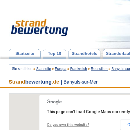
Startseite
Top 10
Strandhotels
Strandurlau
Sie sind hier:
»
Startseite
»
Europa
»
Frankreich
»
Roussillon
»
Banyuls-su
Strand
bewertung
.de
|
Banyuls-sur-Mer
This page can't load Google Maps correctly
O
Do you own this website?