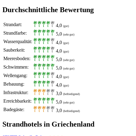
Durchschnittliche Bewertung
Strandart:
4,0
(gut)
Strandfarbe:
5,0
(sehr gut)
Wasserqualität:
4,0
(gut)
Sauberkeit:
4,0
(gut)
Meeresboden:
5,0
(sehr gut)
Schwimmen:
5,0
(sehr gut)
Wellengang:
4,0
(gut)
Bebauung:
4,0
(gut)
Infrastruktur:
3,0
(befriedigend)
Erreichbarkeit:
5,0
(sehr gut)
Badegäste:
3,0
(befriedigend)
Strandhotels in Griechenland