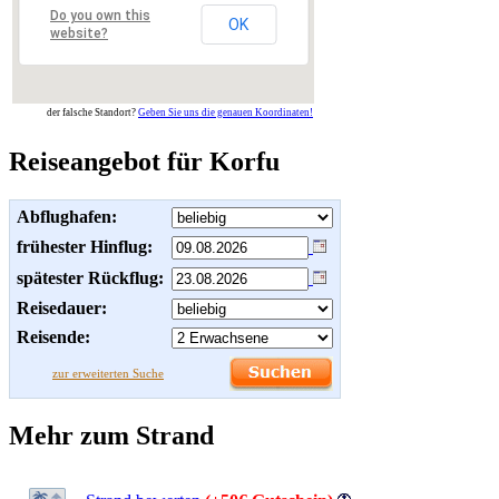
Do you own this
OK
website?
der falsche Standort?
Geben Sie uns die genauen Koordinaten!
Reiseangebot für Korfu
Abflughafen:
frühester Hinflug:
spätester Rückflug:
Reisedauer:
Reisende:
zur erweiterten Suche
Mehr zum Strand