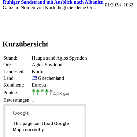
Ruhiger Sandstrand mit Ausblick nach Albanien
01/2038
1032
Ganz im Norden von Korfu liegt die kleine Ort..
Kurzübersicht
Strand:
Hauptstrand Agios Spyridon
Ort:
Agios Spyridon
Landesteil:
Korfu
Land:
Griechenland
Kontinent:
Europa
Punkte:
4,18
(gut)
Bewertungen:
1
This page can't load Google
Maps correctly.