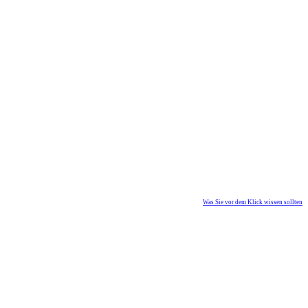
Was Sie vor dem Klick wissen sollten