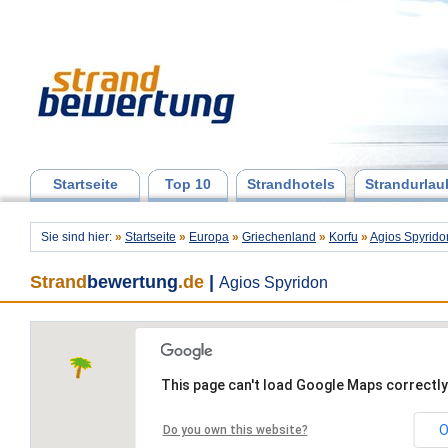
Startseite
Top 10
Strandhotels
Strandurlau
Sie sind hier:
»
Startseite
»
Europa
»
Griechenland
»
Korfu
»
Agios Spyrido
Strand
bewertung
.de
|
Agios Spyridon
This page can't load Google Maps correctly
O
Do you own this website?