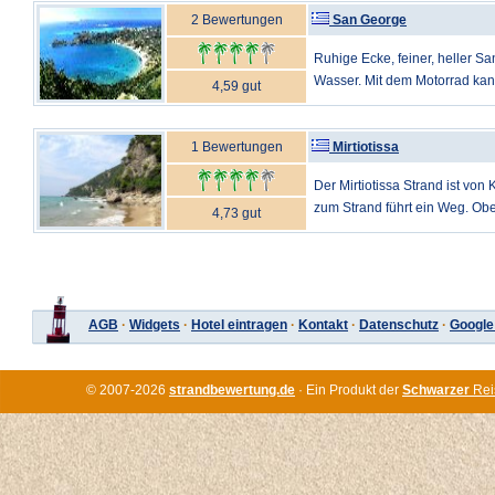
2 Bewertungen
San George
Ruhige Ecke, feiner, heller Sa
Wasser. Mit dem Motorrad kan
4,59 gut
1 Bewertungen
Mirtiotissa
Der Mirtiotissa Strand ist vo
zum Strand führt ein Weg. Ober
4,73 gut
AGB
·
Widgets
·
Hotel eintragen
·
Kontakt
·
Datenschutz
·
Google
© 2007-2026
strandbewertung.de
· Ein Produkt der
Schwarzer
Rei