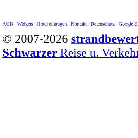
AGB
·
Widgets
·
Hotel eintragen
·
Kontakt
·
Datenschutz
·
Google Ea
© 2007-2026
strandbewer
Schwarzer
Reise u. Verke