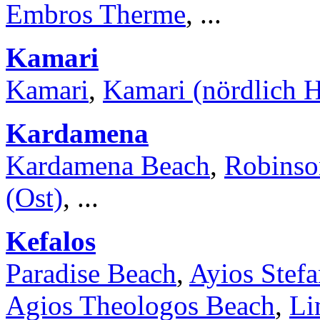
Embros Therme
, ...
Kamari
Kamari
,
Kamari (nördlich 
Kardamena
Kardamena Beach
,
Robinso
(Ost)
, ...
Kefalos
Paradise Beach
,
Ayios Stef
Agios Theologos Beach
,
Li