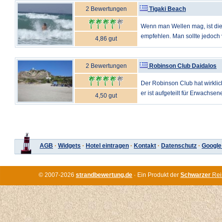
2 Bewertungen
Tigaki Beach
Wenn man Wellen mag, ist die
empfehlen. Man sollte jedoch v
4,86 gut
2 Bewertungen
Robinson Club Daidalos
Der Robinson Club hat wirklic
er ist aufgeteilt für Erwachsene
4,50 gut
AGB
·
Widgets
·
Hotel eintragen
·
Kontakt
·
Datenschutz
·
Google
© 2007-2026
strandbewertung.de
· Ein Produkt der
Schwarzer
Rei