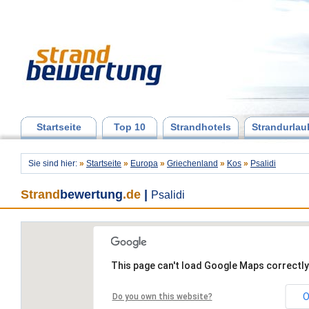
Startseite
Top 10
Strandhotels
Strandurlau
Sie sind hier:
»
Startseite
»
Europa
»
Griechenland
»
Kos
»
Psalidi
Strand
bewertung
.de
|
Psalidi
This page can't load Google Maps correctly
O
Do you own this website?