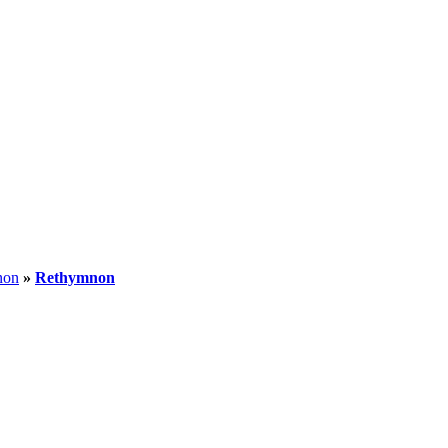
non
»
Rethymnon