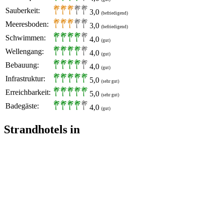
Sauberkeit:
3,0
(befriedigend)
Meeresboden:
3,0
(befriedigend)
Schwimmen:
4,0
(gut)
Wellengang:
4,0
(gut)
Bebauung:
4,0
(gut)
Infrastruktur:
5,0
(sehr gut)
Erreichbarkeit:
5,0
(sehr gut)
Badegäste:
4,0
(gut)
Strandhotels in