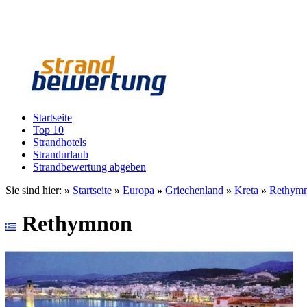
Startseite
Top 10
Strandhotels
Strandurlaub
Strandbewertung abgeben
Sie sind hier:
»
Startseite
»
Europa
»
Griechenland
»
Kreta
»
Rethym
Rethymnon