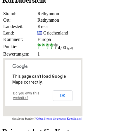
Kurzübersicht
Strand:
Rethymnon
Ort:
Rethymnon
Landesteil:
Kreta
Land:
Griechenland
Kontinent:
Europa
Punkte:
4,00
(gut)
Bewertungen:
1
This page can't load Google
Maps correctly.
Do you own this
OK
website?
der falsche Standort?
Geben Sie uns die genauen Koordinaten!