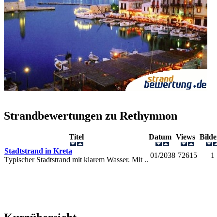
Strandbewertungen zu
Rethymnon
Titel
Datum
Views
Bild
Stadtstrand in Kreta
01/2038
72615
1
Typischer Stadtstrand mit klarem Wasser. Mit ..