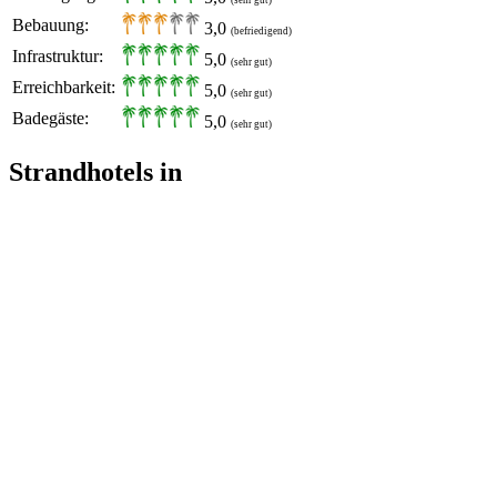
(sehr gut)
Bebauung:
3,0
(befriedigend)
Infrastruktur:
5,0
(sehr gut)
Erreichbarkeit:
5,0
(sehr gut)
Badegäste:
5,0
(sehr gut)
Strandhotels in