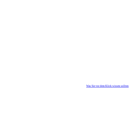
Was Sie vor dem Klick wissen sollten