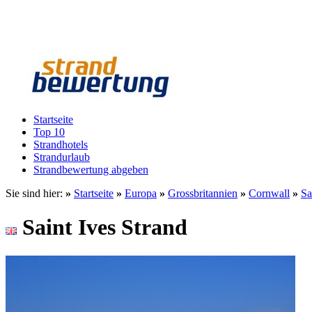
Startseite
Top 10
Strandhotels
Strandurlaub
Strandbewertung abgeben
Sie sind hier:
»
Startseite
»
Europa
»
Grossbritannien
»
Cornwall
»
Sa
Saint Ives Strand