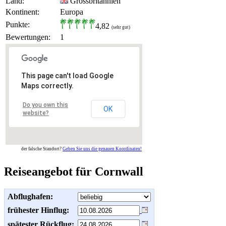
Land:
Grossbritannien
Kontinent:
Europa
Punkte:
4,82
(sehr gut)
Bewertungen:
1
This page can't load Google
Maps correctly.
Do you own this
OK
website?
der falsche Standort?
Geben Sie uns die genauen Koordinaten!
Reiseangebot für Cornwall
Abflughafen:
frühester Hinflug:
spätester Rückflug: