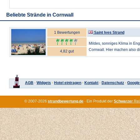
Beliebte Strände in Cornwall
1 Bewertungen
Saint Ives Strand
Mildes, sonniges Klima in Engl
Cornwall. Hier machen also di
4,82 gut
AGB
·
Widgets
·
Hotel eintragen
·
Kontakt
·
Datenschutz
·
Google
© 2007-2026
strandbewertung.de
· Ein Produkt der
Schwarzer
Rei