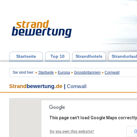
Startseite
Top 10
Strandhotels
Strandurlau
Sie sind hier:
»
Startseite
»
Europa
»
Grossbritannien
»
Cornwall
Strand
bewertung
.de
|
Cornwall
This page can't load Google Maps correctly
O
Do you own this website?