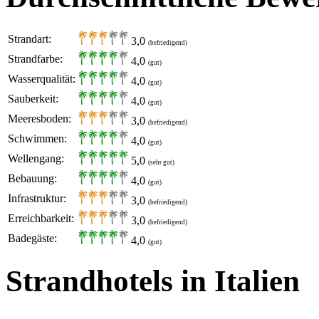
Strandart:
3,0
(befriedigend)
Strandfarbe:
4,0
(gut)
Wasserqualität:
4,0
(gut)
Sauberkeit:
4,0
(gut)
Meeresboden:
3,0
(befriedigend)
Schwimmen:
4,0
(gut)
Wellengang:
5,0
(sehr gut)
Bebauung:
4,0
(gut)
Infrastruktur:
3,0
(befriedigend)
Erreichbarkeit:
3,0
(befriedigend)
Badegäste:
4,0
(gut)
Strandhotels in Italien