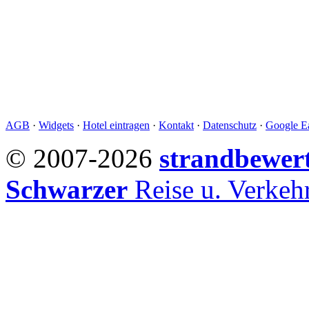
AGB
·
Widgets
·
Hotel eintragen
·
Kontakt
·
Datenschutz
·
Google Ea
© 2007-2026
strandbewer
Schwarzer
Reise u. Verke