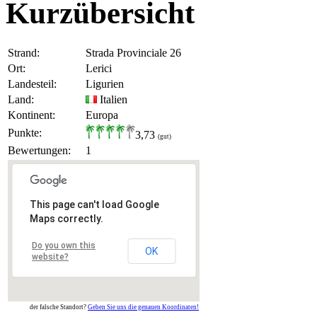
Kurzübersicht
Strand:
Strada Provinciale 26
Ort:
Lerici
Landesteil:
Ligurien
Land:
Italien
Kontinent:
Europa
Punkte:
3,73
(gut)
Bewertungen:
1
This page can't load Google
Maps correctly.
Do you own this
OK
website?
der falsche Standort?
Geben Sie uns die genauen Koordinaten!