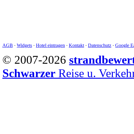
AGB
·
Widgets
·
Hotel eintragen
·
Kontakt
·
Datenschutz
·
Google Ea
© 2007-2026
strandbewer
Schwarzer
Reise u. Verke