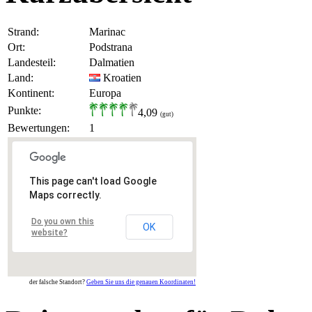
Strand:
Marinac
Ort:
Podstrana
Landesteil:
Dalmatien
Land:
Kroatien
Kontinent:
Europa
Punkte:
4,09
(gut)
Bewertungen:
1
This page can't load Google
Maps correctly.
Do you own this
OK
website?
der falsche Standort?
Geben Sie uns die genauen Koordinaten!