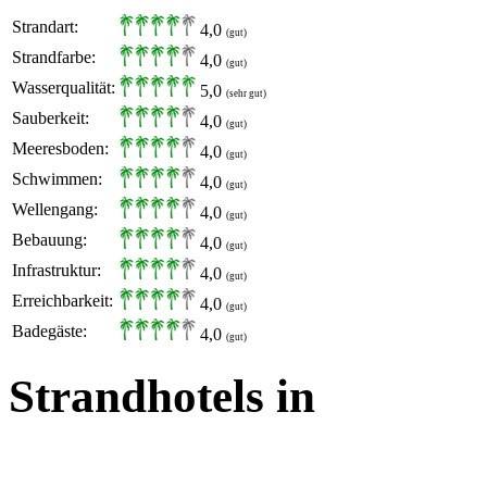
Strandart:
4,0
(gut)
Strandfarbe:
4,0
(gut)
Wasserqualität:
5,0
(sehr gut)
Sauberkeit:
4,0
(gut)
Meeresboden:
4,0
(gut)
Schwimmen:
4,0
(gut)
Wellengang:
4,0
(gut)
Bebauung:
4,0
(gut)
Infrastruktur:
4,0
(gut)
Erreichbarkeit:
4,0
(gut)
Badegäste:
4,0
(gut)
Strandhotels in