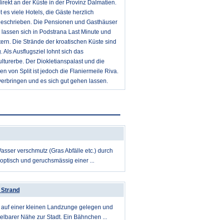
 direkt an der Küste in der Provinz Dalmatien.
es viele Hotels, die Gäste herzlich
 geschrieben. Die Pensionen und Gasthäuser
 lassen sich in Podstrana Last Minute und
ern. Die Strände der kroatischen Küste sind
 Als Ausflugsziel lohnt sich das
turerbe. Der Diokletianspalast und die
 von Split ist jedoch die Flaniermeile Riva.
erbringen und es sich gut gehen lassen.
sser verschmutz (Gras Abfälle etc.) durch
 optisch und geruchsmässig einer ...
 Strand
t auf einer kleinen Landzunge gelegen und
telbarer Nähe zur Stadt. Ein Bähnchen ...