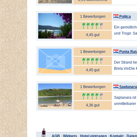
1 Bewertungen
Poljica
Ein gemütlich
und Trogir. S
4,45 gut
1 Bewertungen
Punta Rat
Der Strand li
Brela.\r\nDie 
4,45 gut
1 Bewertungen
Saplunara
Saplanara ist 
unmittelbarer
4,36 gut
AGB
·
Widgets
·
Hotel eintragen
·
Kontakt
·
Daten