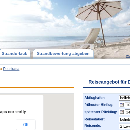
Strandurlaub
Strandbewertung abgeben
Wa
»
Podstrana
Reiseangebot für 
Abflughafen:
frühester Hinflug:
aps correctly.
spätester Rückflug:
Reisedauer:
OK
Reisende: