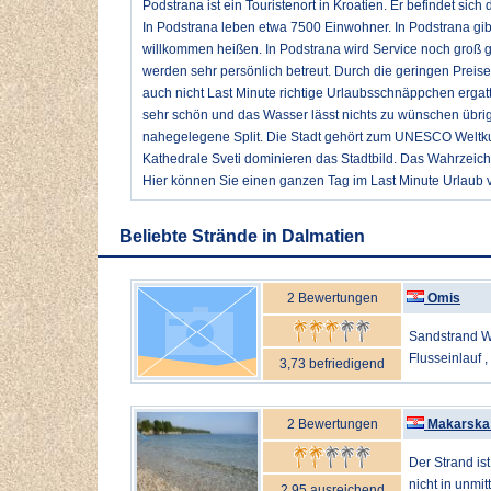
Podstrana ist ein Touristenort in Kroatien. Er befindet sich
In Podstrana leben etwa 7500 Einwohner. In Podstrana gibt 
willkommen heißen. In Podstrana wird Service noch groß
werden sehr persönlich betreut. Durch die geringen Preise
auch nicht Last Minute richtige Urlaubsschnäppchen ergatt
sehr schön und das Wasser lässt nichts zu wünschen übrig.
nahegelegene Split. Die Stadt gehört zum UNESCO Weltkul
Kathedrale Sveti dominieren das Stadtbild. Das Wahrzeichen
Hier können Sie einen ganzen Tag im Last Minute Urlaub v
Beliebte Strände in Dalmatien
2 Bewertungen
Omis
Sandstrand Wa
Flusseinlauf ,
3,73 befriedigend
2 Bewertungen
Makarska
Der Strand is
nicht in unmit
2,95 ausreichend