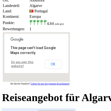
Ort:
Albufeira
Landesteil:
Algarve
Land:
Portugal
Kontinent:
Europa
Punkte:
4,64
(sehr gut)
Bewertungen:
1
This page can't load Google
Maps correctly.
Do you own this
OK
website?
der falsche Standort?
Geben Sie uns die genauen Koordinaten!
Reiseangebot für Algar