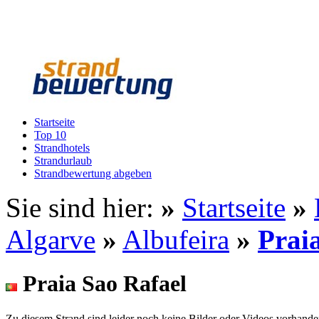
Startseite
Top 10
Strandhotels
Strandurlaub
Strandbewertung abgeben
Sie sind hier:
»
Startseite
»
Algarve
»
Albufeira
»
Prai
Praia Sao Rafael
Zu diesem Strand sind leider noch keine Bilder oder Videos vorhande