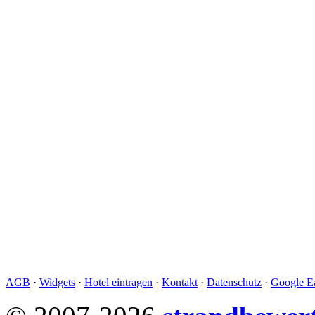
AGB
·
Widgets
·
Hotel eintragen
·
Kontakt
·
Datenschutz
·
Google Ea