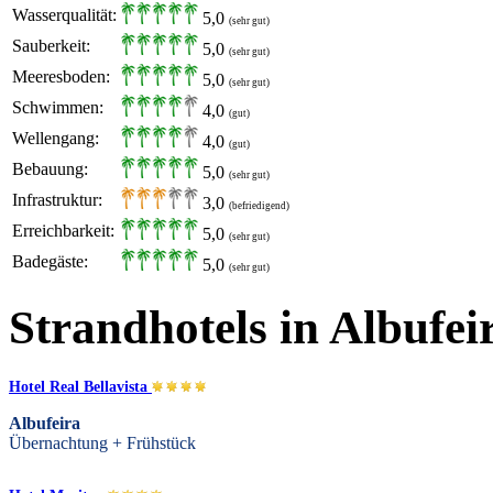
Wasserqualität:
5,0
(sehr gut)
Sauberkeit:
5,0
(sehr gut)
Meeresboden:
5,0
(sehr gut)
Schwimmen:
4,0
(gut)
Wellengang:
4,0
(gut)
Bebauung:
5,0
(sehr gut)
Infrastruktur:
3,0
(befriedigend)
Erreichbarkeit:
5,0
(sehr gut)
Badegäste:
5,0
(sehr gut)
Strandhotels in Albufei
Hotel Real Bellavista
Albufeira
Übernachtung + Frühstück