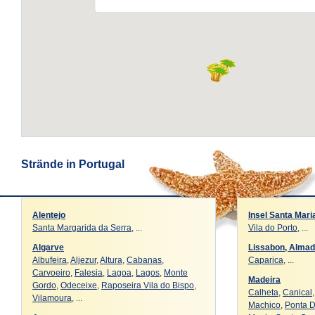
Strände in Portugal
Alentejo
Insel Santa Mari
Santa Margarida da Serra
, ...
Vila do Porto
, ...
Algarve
Lissabon, Alma
Albufeira
,
Aljezur
,
Altura
,
Cabanas
,
Caparica
, ...
Carvoeiro
,
Falesia
,
Lagoa
,
Lagos
,
Monte
Madeira
Gordo
,
Odeceixe
,
Raposeira Vila do Bispo
,
Calheta
,
Canical
Vilamoura
, ...
Machico
,
Ponta 