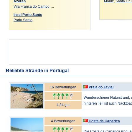
Azoren
Moniz
,
Santa Cru
Vila Franca do Campo
, ...
Insel Porto Santo
Porto Santo
, ...
Beliebte Strände in Portugal
16 Bewertungen
Praia do Zavial
Wunderschöner Naturstrand, se
hinteren Teil ist auch Nacktbad
4,84 gut
4 Bewertungen
Costa da Caparica
Die Costa da Caparica ist qu