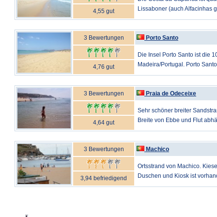
Lissaboner (auch Alfacinhas ge
4,55 gut
3 Bewertungen
Porto Santo
Die Insel Porto Santo ist die
Madeira/Portugal. Porto Santo 
4,76 gut
3 Bewertungen
Praia de Odeceixe
Sehr schöner breiter Sandst
Breite von Ebbe und Flut abhä
4,64 gut
3 Bewertungen
Machico
Ortsstrand von Machico. Kiese
Duschen und Kiosk ist vorhan
3,94 befriedigend