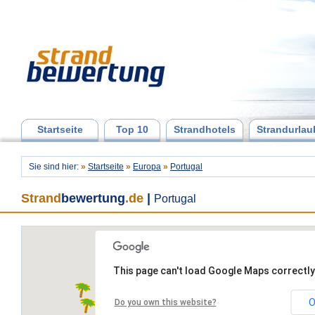
Startseite
Top 10
Strandhotels
Strandurlau
Sie sind hier:
»
Startseite
»
Europa
»
Portugal
Strand
bewertung
.de
|
Portugal
This page can't load Google Maps correctly
O
Do you own this website?