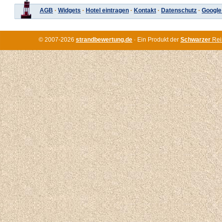
AGB
·
Widgets
·
Hotel eintragen
·
Kontakt
·
Datenschutz
·
Google
© 2007-2026
strandbewertung.de
· Ein Produkt der
Schwarzer
Rei