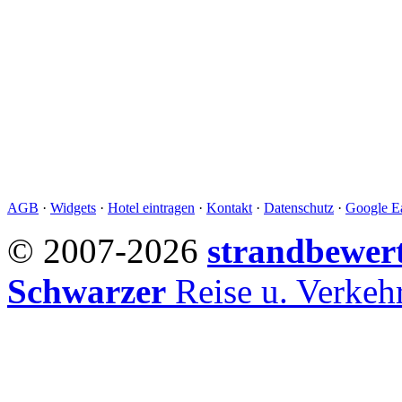
AGB
·
Widgets
·
Hotel eintragen
·
Kontakt
·
Datenschutz
·
Google Ea
© 2007-2026
strandbewer
Schwarzer
Reise u. Verke