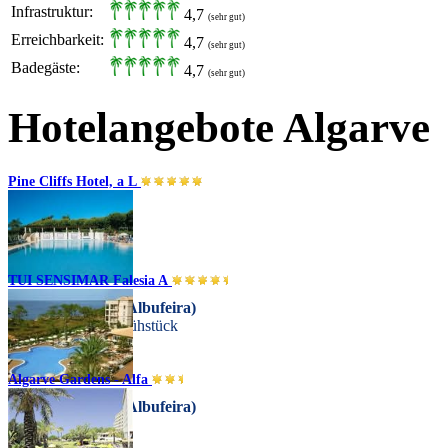
Infrastruktur:
4,7
(sehr gut)
Erreichbarkeit:
4,7
(sehr gut)
Badegäste:
4,7
(sehr gut)
Hotelangebote Algarve
Pine Cliffs Hotel, a L
TUI SENSIMAR Falesia A
Praia da Falésia (Albufeira)
Übernachtung + Frühstück
Algarve Gardens - Alfa
Praia da Falésia (Albufeira)
Halbpension