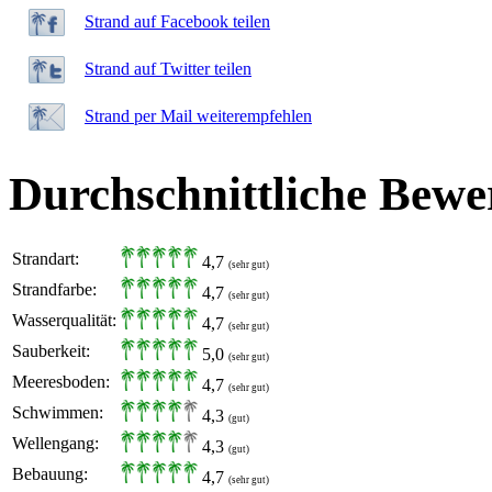
Strand auf Facebook teilen
Strand auf Twitter teilen
Strand per Mail weiterempfehlen
Durchschnittliche Bewe
Strandart:
4,7
(sehr gut)
Strandfarbe:
4,7
(sehr gut)
Wasserqualität:
4,7
(sehr gut)
Sauberkeit:
5,0
(sehr gut)
Meeresboden:
4,7
(sehr gut)
Schwimmen:
4,3
(gut)
Wellengang:
4,3
(gut)
Bebauung:
4,7
(sehr gut)