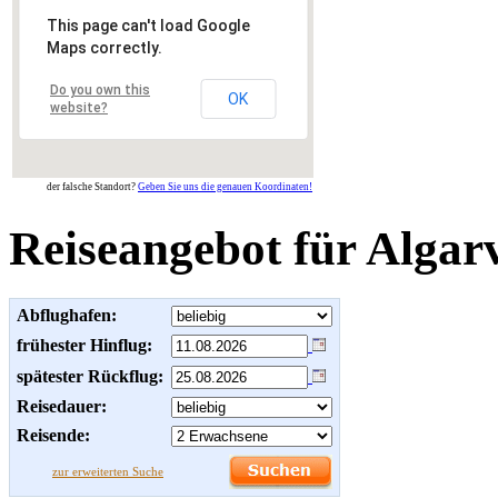
This page can't load Google
Maps correctly.
Do you own this
OK
website?
der falsche Standort?
Geben Sie uns die genauen Koordinaten!
Reiseangebot für Algar
Abflughafen:
frühester Hinflug:
spätester Rückflug:
Reisedauer:
Reisende:
zur erweiterten Suche