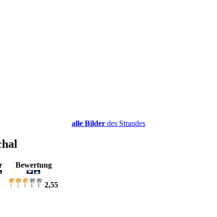
alle Bilder
des Strandes
chal
er
Bewertung
2,55