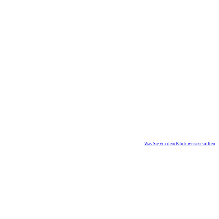
Was Sie vor dem Klick wissen sollten