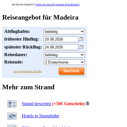
der falsche Standort?
Geben Sie uns die genauen Koordinaten!
Reiseangebot für Madeira
Abflughafen:
frühester Hinflug:
spätester Rückflug:
Reisedauer:
Reisende:
zur erweiterten Suche
Mehr zum Strand
Strand bewerten
(+50€ Gutschein)
Hotels in Strandnähe