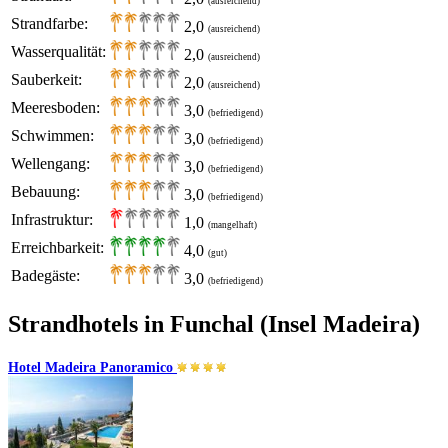
(ausreichend)
Strandfarbe:
2,0
(ausreichend)
Wasserqualität:
2,0
(ausreichend)
Sauberkeit:
2,0
(ausreichend)
Meeresboden:
3,0
(befriedigend)
Schwimmen:
3,0
(befriedigend)
Wellengang:
3,0
(befriedigend)
Bebauung:
3,0
(befriedigend)
Infrastruktur:
1,0
(mangelhaft)
Erreichbarkeit:
4,0
(gut)
Badegäste:
3,0
(befriedigend)
Strandhotels in Funchal (Insel Madeira)
Hotel Madeira Panoramico