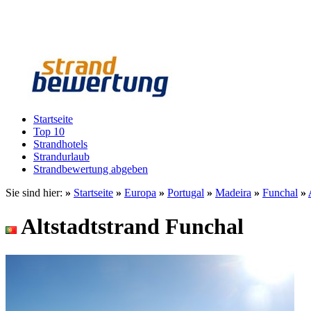
Startseite
Top 10
Strandhotels
Strandurlaub
Strandbewertung abgeben
Sie sind hier:
»
Startseite
»
Europa
»
Portugal
»
Madeira
»
Funchal
»
Altstadtstrand Funchal