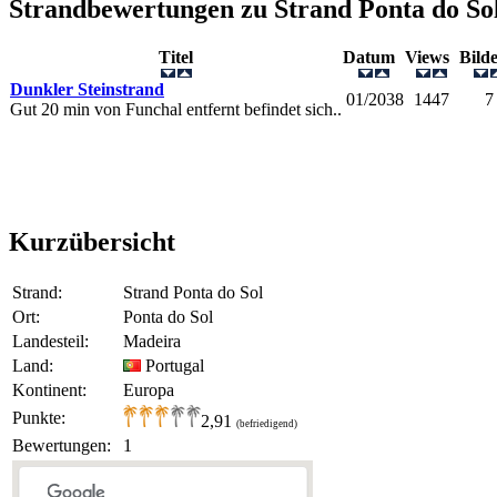
Strandbewertungen zu
Strand Ponta do So
Titel
Datum
Views
Bil
Dunkler Steinstrand
01/2038
1447
7
Gut 20 min von Funchal entfernt befindet sich..
Kurzübersicht
Strand:
Strand Ponta do Sol
Ort:
Ponta do Sol
Landesteil:
Madeira
Land:
Portugal
Kontinent:
Europa
Punkte:
2,91
(befriedigend)
Bewertungen:
1