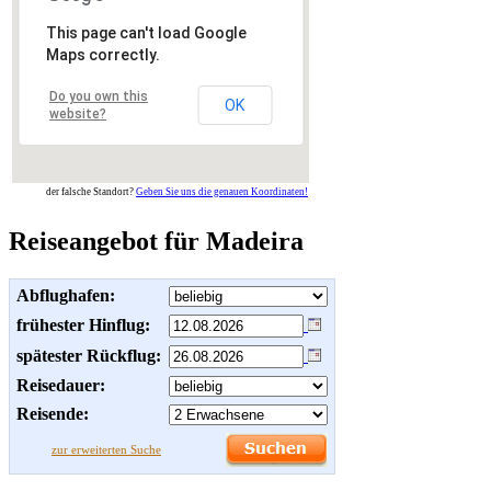
This page can't load Google
Maps correctly.
Do you own this
OK
website?
der falsche Standort?
Geben Sie uns die genauen Koordinaten!
Reiseangebot für Madeira
Abflughafen:
frühester Hinflug:
spätester Rückflug:
Reisedauer:
Reisende:
zur erweiterten Suche