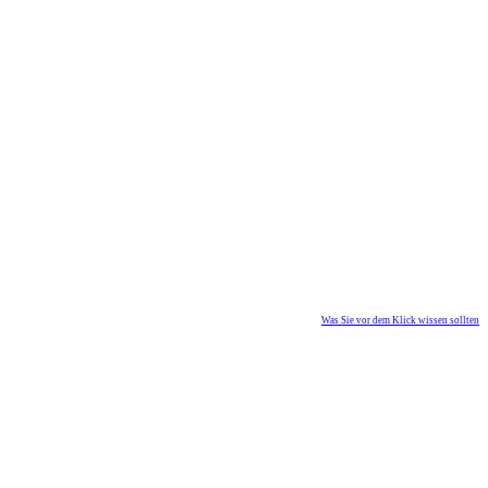
Was Sie vor dem Klick wissen sollten