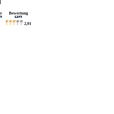
l
der
Bewertung
2,91