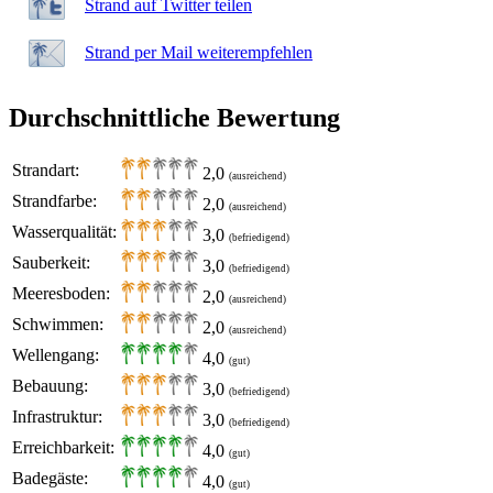
Strand auf Twitter teilen
Strand per Mail weiterempfehlen
Durchschnittliche Bewertung
Strandart:
2,0
(ausreichend)
Strandfarbe:
2,0
(ausreichend)
Wasserqualität:
3,0
(befriedigend)
Sauberkeit:
3,0
(befriedigend)
Meeresboden:
2,0
(ausreichend)
Schwimmen:
2,0
(ausreichend)
Wellengang:
4,0
(gut)
Bebauung:
3,0
(befriedigend)
Infrastruktur:
3,0
(befriedigend)
Erreichbarkeit:
4,0
(gut)
Badegäste:
4,0
(gut)