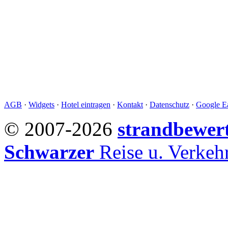
AGB
·
Widgets
·
Hotel eintragen
·
Kontakt
·
Datenschutz
·
Google Ea
© 2007-2026
strandbewer
Schwarzer
Reise u. Verke