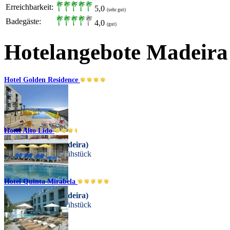
Erreichbarkeit:
5,0
(sehr gut)
Badegäste:
4,0
(gut)
Hotelangebote Madeira
Hotel Golden Residence
Hotel Alto Lido
Funchal (Insel Madeira)
Übernachtung + Frühstück
Hotel Quinta Mirabela
Funchal (Insel Madeira)
Übernachtung + Frühstück