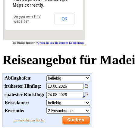
Maps correctly.
Do you own this
OK
website?
der falsche Standort?
Geben Sie uns die genauen Koordinaten!
Reiseangebot für Made
Abflughafen:
frühester Hinflug:
spätester Rückflug:
Reisedauer:
Reisende:
zur erweiterten Suche