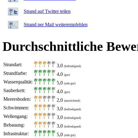
Strand auf Twitter teilen
Strand per Mail weiterempfehlen
Durchschnittliche Bewe
Strandart:
3,0
(befriedigend)
Strandfarbe:
4,0
(gut)
Wasserqualität:
5,0
(sehr gut)
Sauberkeit:
4,0
(gut)
Meeresboden:
2,0
(ausreichend)
Schwimmen:
3,0
(befriedigend)
Wellengang:
3,0
(befriedigend)
Bebauung:
3,0
(befriedigend)
Infrastruktur:
5,0
(sehr gut)