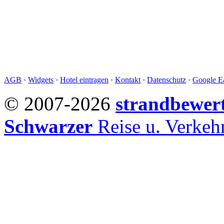
AGB
·
Widgets
·
Hotel eintragen
·
Kontakt
·
Datenschutz
·
Google Ea
© 2007-2026
strandbewer
Schwarzer
Reise u. Verke