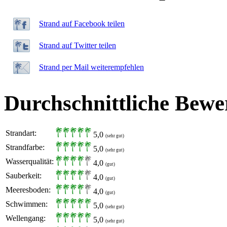
Strand auf Facebook teilen
Strand auf Twitter teilen
Strand per Mail weiterempfehlen
Durchschnittliche Bewe
Strandart:
5,0
(sehr gut)
Strandfarbe:
5,0
(sehr gut)
Wasserqualität:
4,0
(gut)
Sauberkeit:
4,0
(gut)
Meeresboden:
4,0
(gut)
Schwimmen:
5,0
(sehr gut)
Wellengang:
5,0
(sehr gut)