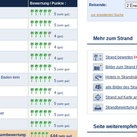
Bewertung / Punkte :
Reisende:
5
(sehr gut)
zur erweiterten Suche
5
(sehr gut)
4
(gut)
Mehr zum Strand
4
(gut)
Strand bewerten
(
4
(gut)
Bilder zum Strand
5
(sehr gut)
Hotels in Strandn
m Baden kein
5
(sehr gut)
alle Bilder des Str
4
(gut)
Strand auf Karte a
5
(sehr gut)
Strandbewertung 
bar
5
(sehr gut)
5
Seite weiterempfe
(sehr gut)
amtbewertung:
4,64
(sehr gut)