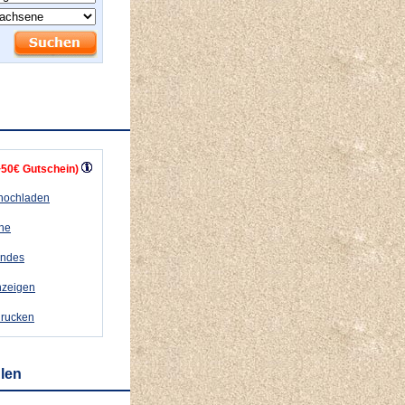
+50€ Gutschein)
 hochladen
ähe
andes
nzeigen
drucken
hlen