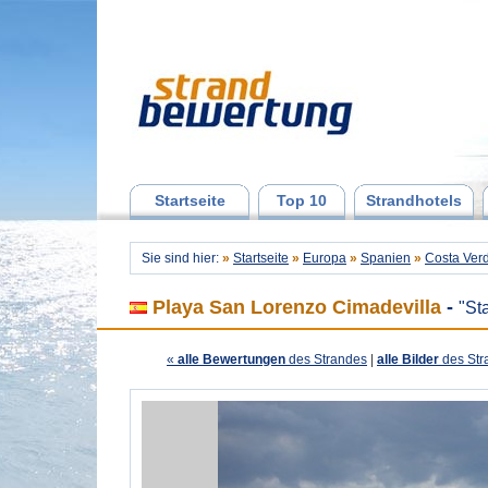
Startseite
Top 10
Strandhotels
Sie sind hier:
»
Startseite
»
Europa
»
Spanien
»
Costa Ver
Playa San Lorenzo Cimadevilla
-
"St
«
alle Bewertungen
des Strandes
|
alle Bilder
des Str