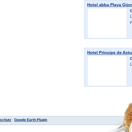
Hotel abba Playa Gijo
G
Ü
F
Hotel Principe de Astu
G
Ü
schutz
·
Google Earth Plugin