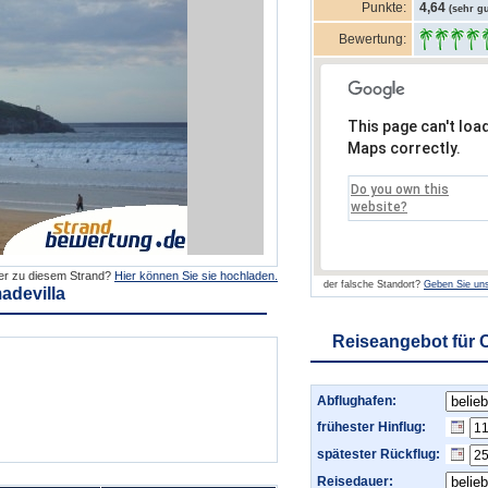
Punkte:
4,64
(sehr gu
Bewertung:
This page can't loa
Maps correctly.
Do you own this
website?
der zu diesem Strand?
Hier können Sie sie hochladen.
der falsche Standort?
Geben Sie uns
adevilla
Reiseangebot für 
Abflughafen:
frühester Hinflug:
spätester Rückflug:
Reisedauer: