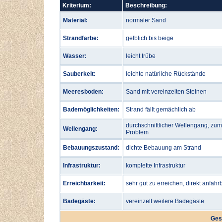
Kriterium:
Beschreibung:
Material:
normaler Sand
Strandfarbe:
gelblich bis beige
Wasser:
leicht trübe
Sauberkeit:
leichte natürliche Rückstände
Meeresboden:
Sand mit vereinzelten Steinen
Bademöglichkeiten:
Strand fällt gemächlich ab
durchschnittlicher Wellengang, zu
Wellengang:
Problem
Bebauungszustand:
dichte Bebauung am Strand
Infrastruktur:
komplette Infrastruktur
Erreichbarkeit:
sehr gut zu erreichen, direkt anfahr
Badegäste:
vereinzelt weitere Badegäste
Ges