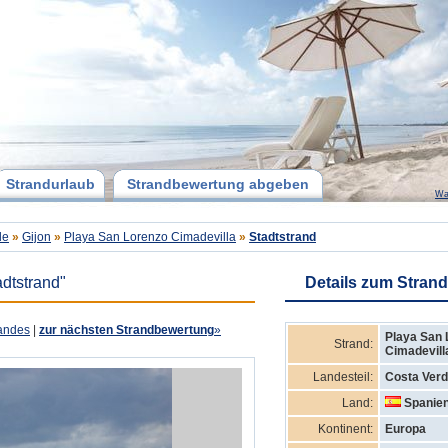
Strandurlaub
Strandbewertung abgeben
Wa
de
»
Gijon
»
Playa San Lorenzo Cimadevilla
»
Stadtstrand
adtstrand"
Details zum Strand
andes
|
zur nächsten Strandbewertung
»
Playa San 
Strand:
Cimadevill
Landesteil:
Costa Ver
Land:
Spanie
Kontinent:
Europa