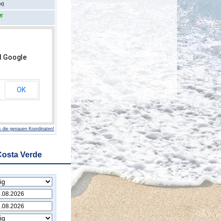
t)
d Google
OK
 die genauen Koordinaten!
Costa Verde