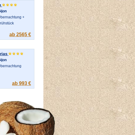
n
ijon
bernachtung +
rühstück
ab 2565 €
rias
ijon
bernachtung
ab 993 €