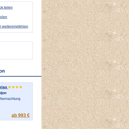
k teilen
eilen
l weiterempfehlen
jon
rias
ijon
bernachtung
ab 993 €