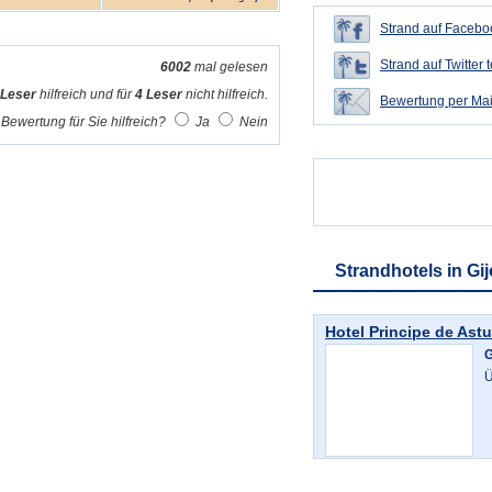
Strand auf Faceboo
Strand auf Twitter t
6002
mal gelesen
 Leser
hilfreich und für
4 Leser
nicht hilfreich.
Bewertung per Mai
Bewertung für Sie hilfreich?
Ja
Nein
Strandhotels in Gi
Hotel Principe de Astu
G
Ü