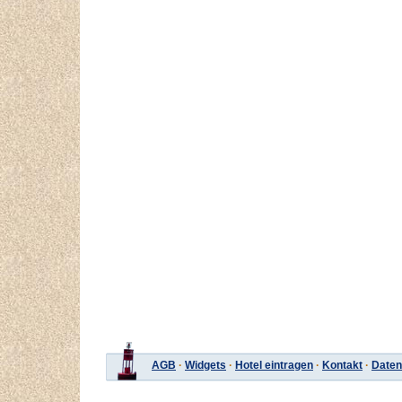
AGB
·
Widgets
·
Hotel eintragen
·
Kontakt
·
Daten