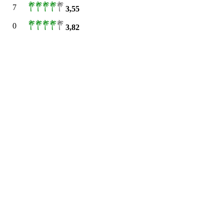
7
3,55
0
3,82