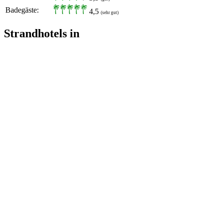
Badegäste:
4,5
(sehr gut)
Strandhotels in