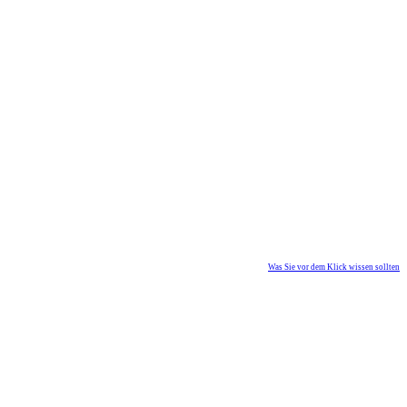
Was Sie vor dem Klick wissen sollten