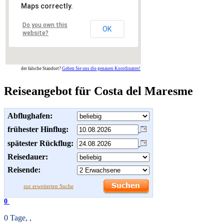
Maps correctly.
Do you own this
OK
website?
der falsche Standort?
Geben Sie uns die genauen Koordinaten!
Reiseangebot für Costa del Maresme
Abflughafen:
frühester Hinflug:
spätester Rückflug:
Reisedauer:
Reisende:
zur erweiterten Suche
0
0 Tage, ,