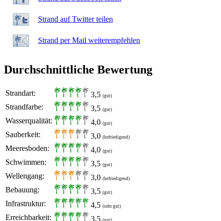
Strand auf Twitter teilen
Strand per Mail weiterempfehlen
Durchschnittliche Bewertung
Strandart:
3,5
(gut)
Strandfarbe:
3,5
(gut)
Wasserqualität:
4,0
(gut)
Sauberkeit:
3,0
(befriedigend)
Meeresboden:
4,0
(gut)
Schwimmen:
3,5
(gut)
Wellengang:
3,0
(befriedigend)
Bebauung:
3,5
(gut)
Infrastruktur:
4,5
(sehr gut)
Erreichbarkeit:
3,5
(gut)