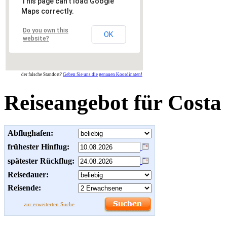
This page can't load Google
Maps correctly.
Do you own this
OK
website?
der falsche Standort?
Geben Sie uns die genauen Koordinaten!
Reiseangebot für Costa 
Abflughafen:
frühester Hinflug:
spätester Rückflug:
Reisedauer:
Reisende:
zur erweiterten Suche