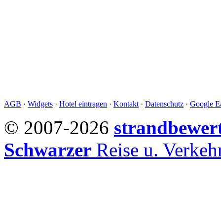
AGB
·
Widgets
·
Hotel eintragen
·
Kontakt
·
Datenschutz
·
Google Ea
© 2007-2026
strandbewer
Schwarzer
Reise u. Verke