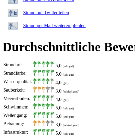
Strand auf Twitter teilen
Strand per Mail weiterempfehlen
Durchschnittliche Bewe
Strandart:
5,0
(sehr gut)
Strandfarbe:
5,0
(sehr gut)
Wasserqualität:
4,0
(gut)
Sauberkeit:
3,0
(befriedigend)
Meeresboden:
4,0
(gut)
Schwimmen:
5,0
(sehr gut)
Wellengang:
5,0
(sehr gut)
Bebauung:
3,0
(befriedigend)
Infrastruktur:
5,0
(sehr gut)