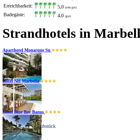
Erreichbarkeit:
5,0
(sehr gut)
Badegäste:
4,0
(gut)
Strandhotels in Marbel
Aparthotel Monarque Su
Hotel NH Marbella
Marbella
Übernachtung
Hotel Blue Bay Banus
Marbella
Übernachtung + Frühstück