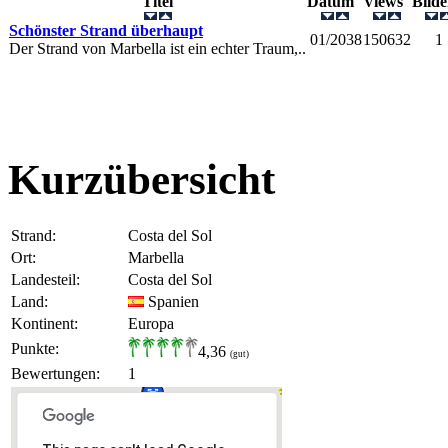
Titel
Datum
Views
Bild
Schönster Strand überhaupt
01/2038
150632
1
Der Strand von Marbella ist ein echter Traum,..
Kurzübersicht
Strand:
Costa del Sol
Ort:
Marbella
Landesteil:
Costa del Sol
Land:
Spanien
Kontinent:
Europa
Punkte:
4,36
(gut)
Bewertungen:
1