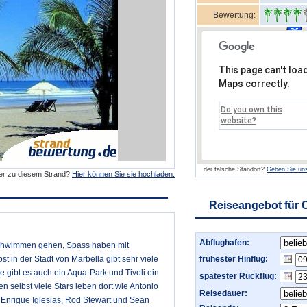
Bewertung:
This page can't loa
Maps correctly.
Do you own this
website?
der falsche Standort?
Geben Sie uns
der zu diesem Strand?
Hier können Sie sie hochladen.
Reiseangebot für C
Abflughafen:
 schwimmen gehen, Spass haben mit
t in der Stadt von Marbella gibt sehr viele
frühester Hinflug:
e gibt es auch ein Aqua-Park und Tivoli ein
spätester Rückflug:
 selbst viele Stars leben dort wie Antonio
Reisedauer:
on Enrigue Iglesias, Rod Stewart und Sean