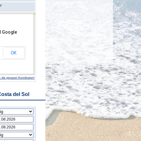
d Google
OK
 die genauen Koordinaten!
osta del Sol