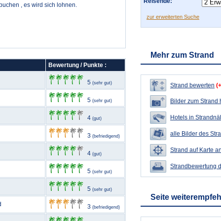
Reisende:
buchen , es wird sich lohnen.
zur erweiterten Suche
Mehr zum Strand
Bewertung / Punkte :
5
(sehr gut)
Strand bewerten
(
5
Bilder zum Strand
(sehr gut)
Hotels in Strandn
4
(gut)
alle Bilder des Str
3
(befriedigend)
Strand auf Karte a
4
(gut)
Strandbewertung 
5
(sehr gut)
5
(sehr gut)
Seite weiterempfe
d
3
(befriedigend)