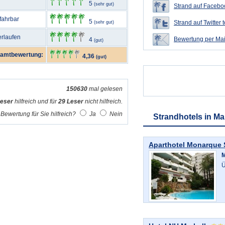
5
(sehr gut)
Strand auf Faceboo
nfahrbar
5
Strand auf Twitter t
(sehr gut)
erlaufen
Bewertung per Mai
4
(gut)
amtbewertung:
4,36
(gut)
150630
mal gelesen
Leser
hilfreich und für
29 Leser
nicht hilfreich.
Bewertung für Sie hilfreich?
Ja
Nein
Strandhotels in Ma
Aparthotel Monarque 
M
Ü