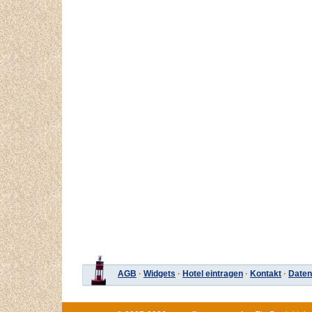
AGB
·
Widgets
·
Hotel eintragen
·
Kontakt
·
Daten