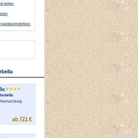
k teilen
eilen
l weiterempfehlen
rbella
Su
arbella
bernachtung
ab 721 €