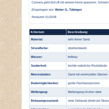
Connery geht dort oft mit seinem Hund spazieren. Schnell 
Eingetragen von
:
Weber G., Tübingen
Reisezeit:
01/2038
Kriterium:
Beschreibung:
Material:
sehr feiner Sand
Strandfarbe:
strahlendweiß
Wasser:
tiefblau
Sauberkeit:
leichte natürliche Rückstände
Meeresboden:
Sand mit vereinzelten Steinen
Bademöglichkeiten:
große Flachwasserzone
Wellengang:
Wellengang ist eher stark
Bebauungszustand:
viele Gebäude direkt am Stran