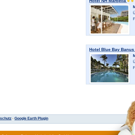
Hotel NH Marbella
M
Ü
F
Hotel Blue Bay Banus
M
Ü
F
schutz
·
Google Earth Plugin