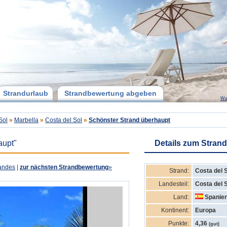
Strandurlaub
Strandbewertung abgeben
Wa
Sol
»
Marbella
»
Costa del Sol
»
Schönster Strand überhaupt
aupt"
Details zum Strand
andes
|
zur nächsten Strandbewertung
»
Strand:
Costa del 
Landesteil:
Costa del 
Land:
Spanie
Kontinent:
Europa
Punkte:
4,36
(gut)