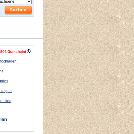
+50€ Gutschein)
 hochladen
ähe
andes
nzeigen
drucken
hlen