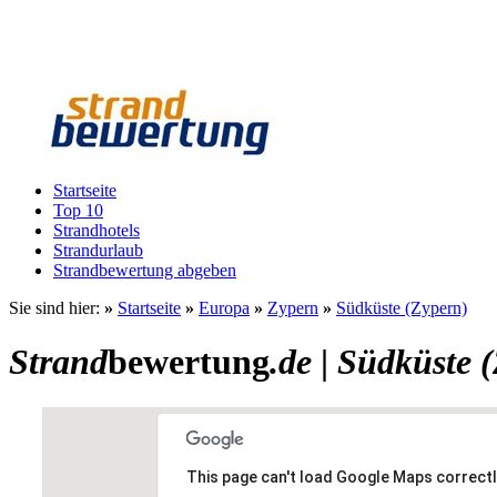
Startseite
Top 10
Strandhotels
Strandurlaub
Strandbewertung abgeben
Sie sind hier:
»
Startseite
»
Europa
»
Zypern
»
Südküste (Zypern)
Strand
bewertung
.de
|
Südküste 
This page can't load Google Maps correctl