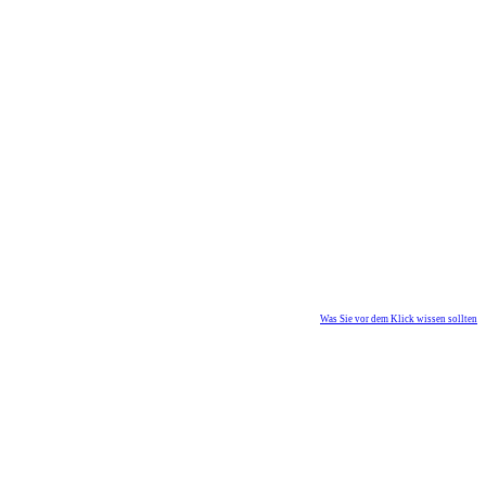
Was Sie vor dem Klick wissen sollten