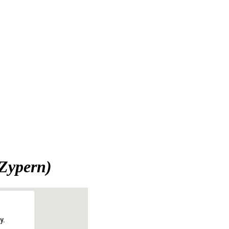
(Zypern)
y.