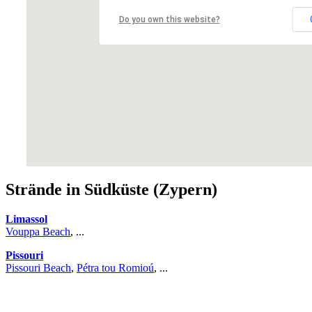
Do you own this website?
Strände in Südküste (Zypern)
Limassol
Vouppa Beach
, ...
Pissouri
Pissouri Beach
,
Pétra tou Romioú
, ...