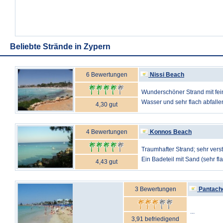
Beliebte Strände in Zypern
6 Bewertungen
Nissi Beach
Wunderschöner Strand mit fei
Wasser und sehr flach abfallend
4,30 gut
4 Bewertungen
Konnos Beach
Traumhafter Strand; sehr vers
Ein Badeteil mit Sand (sehr flac
4,43 gut
3 Bewertungen
Pantach
...
3,91 befriedigend