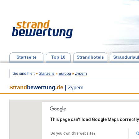
Startseite
Top 10
Strandhotels
Strandurlau
Sie sind hier:
»
Startseite
»
Europa
»
Zypern
Strand
bewertung
.de
|
Zypern
This page can't load Google Maps correctly
O
Do you own this website?