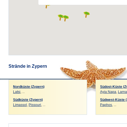
Strände in Zypern
Nordküste (Zypern)
Südost-Küste (Z
Latsi
, ...
Ayia Napa
,
Larn
Südküste (Zypern)
Südwest-Küste (
Limassol
,
Pissouri
, ...
Paphos
, ...