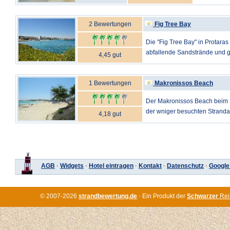
2 Bewertungen
Fig Tree Bay
Die "Fig Tree Bay" in Protaras 
abfallende Sandstrände und gl
4,45 gut
1 Bewertungen
Makronissos Beach
Der Makronissos Beach beim Ho
der wniger besuchten Strandabs
4,18 gut
AGB
·
Widgets
·
Hotel eintragen
·
Kontakt
·
Datenschutz
·
Google
© 2007-2026
strandbewertung.de
· Ein Produkt der
Schwarzer
Rei