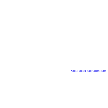
Was Sie vor dem Klick wissen sollten