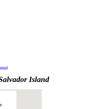
Island
 Salvador Island
y.