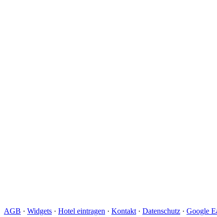
AGB
·
Widgets
·
Hotel eintragen
·
Kontakt
·
Datenschutz
·
Google Ea