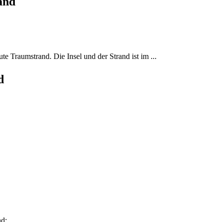
land
te Traumstrand. Die Insel und der Strand ist im ...
d
nd: