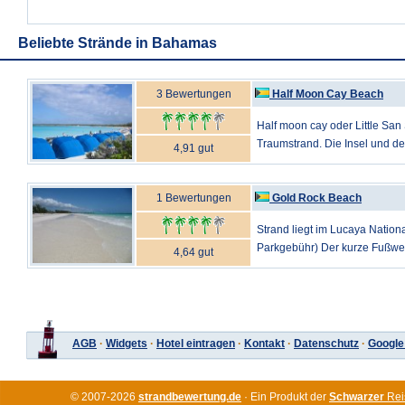
Beliebte Strände in Bahamas
3 Bewertungen
Half Moon Cay Beach
Half moon cay oder Little San 
Traumstrand. Die Insel und der 
4,91 gut
1 Bewertungen
Gold Rock Beach
Strand liegt im Lucaya Nationa
Parkgebühr) Der kurze Fußweg f
4,64 gut
AGB
·
Widgets
·
Hotel eintragen
·
Kontakt
·
Datenschutz
·
Google
© 2007-2026
strandbewertung.de
· Ein Produkt der
Schwarzer
Rei