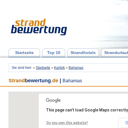
Startseite
Top 10
Strandhotels
Strandurlau
Sie sind hier:
»
Startseite
»
Karibik
»
Bahamas
Strand
bewertung
.de
|
Bahamas
This page can't load Google Maps correctly
O
Do you own this website?