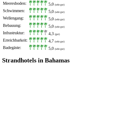
Meeresboden:
5,0
(sehr gut)
Schwimmen:
5,0
(sehr gut)
Wellengang:
5,0
(sehr gut)
Bebauung:
5,0
(sehr gut)
Infrastruktur:
4,3
(gut)
Erreichbarkeit:
4,7
(sehr gut)
Badegäste:
5,0
(sehr gut)
Strandhotels in Bahamas