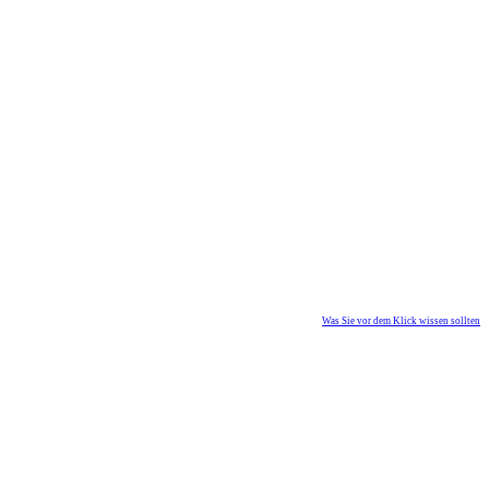
Was Sie vor dem Klick wissen sollten