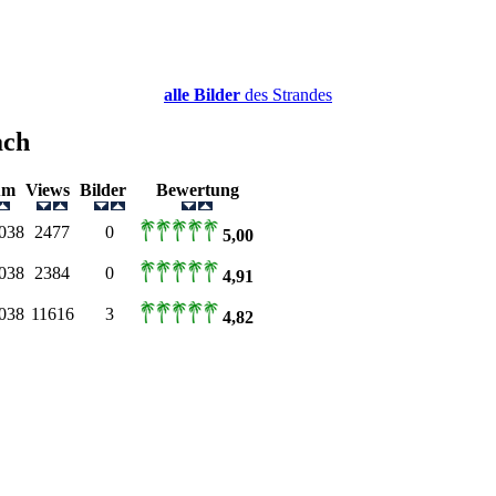
alle Bilder
des Strandes
ach
um
Views
Bilder
Bewertung
038
2477
0
5,00
038
2384
0
4,91
038
11616
3
4,82