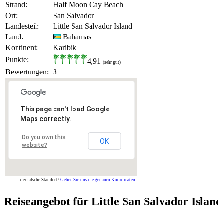
Strand:
Half Moon Cay Beach
Ort:
San Salvador
Landesteil:
Little San Salvador Island
Land:
Bahamas
Kontinent:
Karibik
Punkte:
4,91
(sehr gut)
Bewertungen:
3
This page can't load Google
Maps correctly.
Do you own this
OK
website?
der falsche Standort?
Geben Sie uns die genauen Koordinaten!
Reiseangebot für Little San Salvador Islan