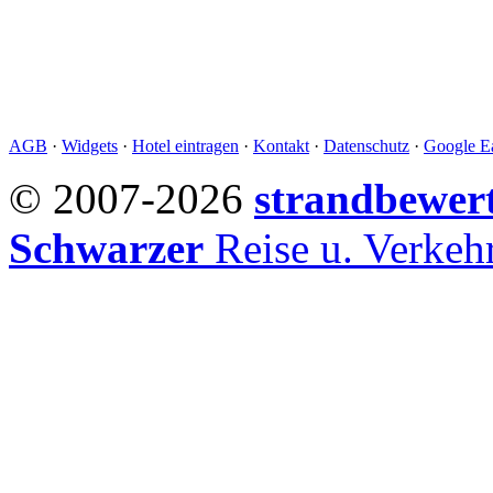
AGB
·
Widgets
·
Hotel eintragen
·
Kontakt
·
Datenschutz
·
Google Ea
© 2007-2026
strandbewer
Schwarzer
Reise u. Verke