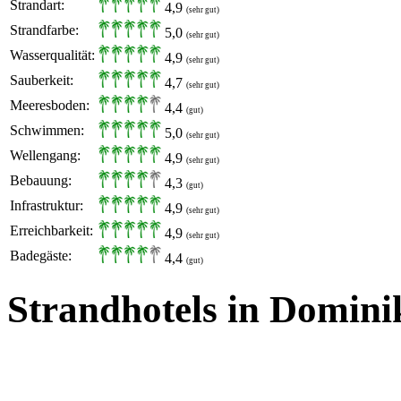
Strandart:
4,9
(sehr gut)
Strandfarbe:
5,0
(sehr gut)
Wasserqualität:
4,9
(sehr gut)
Sauberkeit:
4,7
(sehr gut)
Meeresboden:
4,4
(gut)
Schwimmen:
5,0
(sehr gut)
Wellengang:
4,9
(sehr gut)
Bebauung:
4,3
(gut)
Infrastruktur:
4,9
(sehr gut)
Erreichbarkeit:
4,9
(sehr gut)
Badegäste:
4,4
(gut)
Strandhotels in Domini