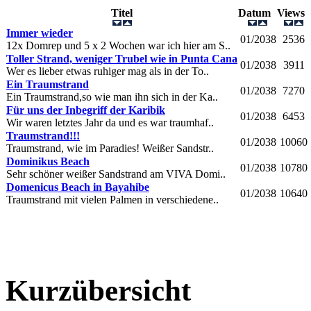
Titel
Datum
Views
Immer wieder
01/2038
2536
12x Domrep und 5 x 2 Wochen war ich hier am S..
Toller Strand, weniger Trubel wie in Punta Cana
01/2038
3911
Wer es lieber etwas ruhiger mag als in der To..
Ein Traumstrand
01/2038
7270
Ein Traumstrand,so wie man ihn sich in der Ka..
Für uns der Inbegriff der Karibik
01/2038
6453
Wir waren letztes Jahr da und es war traumhaf..
Traumstrand!!!
01/2038
10060
Traumstrand, wie im Paradies! Weißer Sandstr..
Dominikus Beach
01/2038
10780
Sehr schöner weißer Sandstrand am VIVA Domi..
Domenicus Beach in Bayahibe
01/2038
10640
Traumstrand mit vielen Palmen in verschiedene..
Kurzübersicht