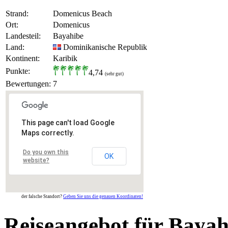
Strand:
Domenicus Beach
Ort:
Domenicus
Landesteil:
Bayahibe
Land:
Dominikanische Republik
Kontinent:
Karibik
Punkte:
4,74
(sehr gut)
Bewertungen:
7
This page can't load Google
Maps correctly.
Do you own this
OK
website?
der falsche Standort?
Geben Sie uns die genauen Koordinaten!
Reiseangebot für Bayah