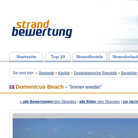
Startseite
Top 10
Strandhotels
Strandurlau
Sie sind hier:
»
Startseite
»
Karibik
»
Dominikanische Republik
»
Bayahibe
Domenicus Beach
-
"Immer wieder"
«
alle Bewertungen
des Strandes
|
alle Bilder
des Strandes
|
zur näch