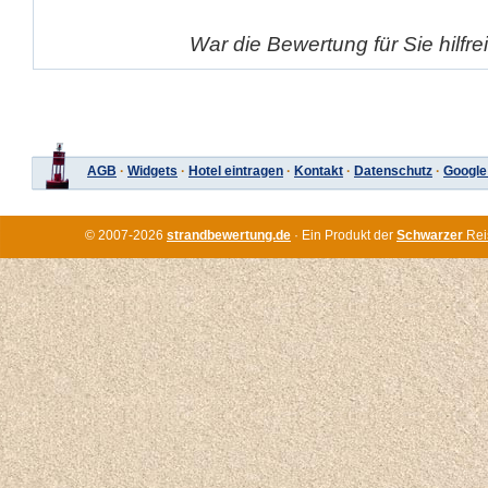
War die Bewertung für Sie hilfr
AGB
·
Widgets
·
Hotel eintragen
·
Kontakt
·
Datenschutz
·
Google
© 2007-2026
strandbewertung.de
· Ein Produkt der
Schwarzer
Rei