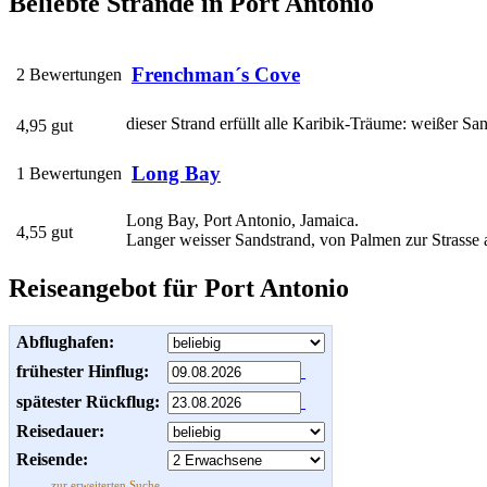
Beliebte Strände in Port Antonio
Frenchman´s Cove
2 Bewertungen
dieser Strand erfüllt alle Karibik-Träume: weißer San
4,95 gut
Long Bay
1 Bewertungen
Long Bay, Port Antonio, Jamaica.
4,55 gut
Langer weisser Sandstrand, von Palmen zur Strasse a
Reiseangebot für Port Antonio
Abflughafen:
frühester Hinflug:
spätester Rückflug:
Reisedauer:
Reisende:
zur erweiterten Suche