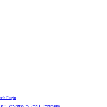
rth Plugin
se u. Verkehrsbüro GmbH
·
Impressum