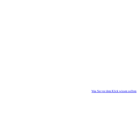
Was Sie vor dem Klick wissen sollten