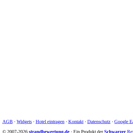
AGB
·
Widgets
·
Hotel eintragen
·
Kontakt
·
Datenschutz
·
Google Ea
© 2007-2026
strandbewertung.de
· Ein Produkt der
Schwarzer
Rei