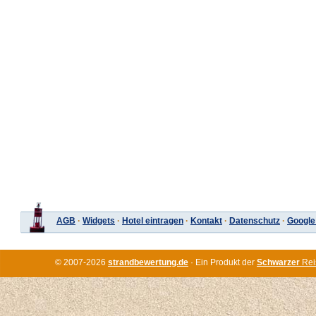
AGB
·
Widgets
·
Hotel eintragen
·
Kontakt
·
Datenschutz
·
Google
© 2007-2026
strandbewertung.de
· Ein Produkt der
Schwarzer
Rei