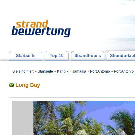
Startseite
Top 10
Strandhotels
Strandurlau
Sie sind hier:
»
Startseite
»
Karibik
»
Jamaika
»
Port Antonio
»
Port Antonio
Long Bay