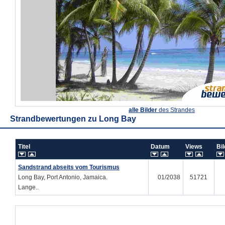
alle Bilder
des Strandes
Strandbewertungen zu
Long Bay
Titel
Datum
Views
Bi
Sandstrand abseits vom Tourismus
Long Bay, Port Antonio, Jamaica.
01/2038
51721
Lange..