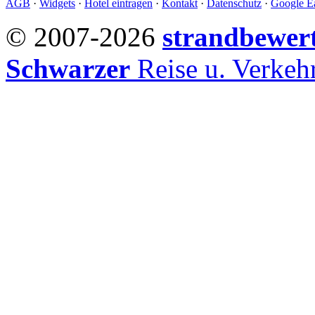
AGB
·
Widgets
·
Hotel eintragen
·
Kontakt
·
Datenschutz
·
Google Ea
© 2007-2026
strandbewer
Schwarzer
Reise u. Verke