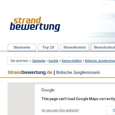
Startseite
Top 10
Strandhotels
Strandurlau
Sie sind hier:
»
Startseite
»
Karibik
»
Kleine Antillen
»
Britische Jungfernins
Strand
bewertung
.de
|
Britische Jungferninseln
This page can't load Google Maps correctly
O
Do you own this website?