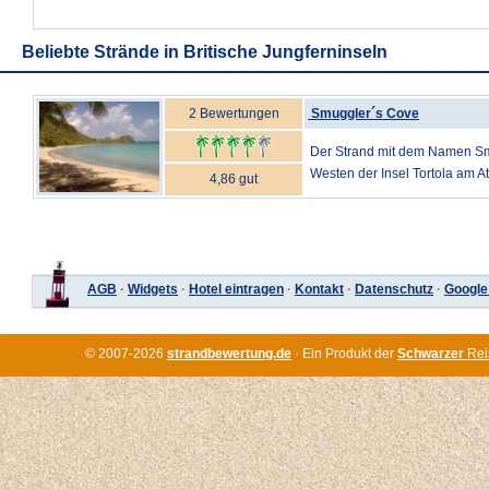
Beliebte Strände in Britische Jungferninseln
2 Bewertungen
Smuggler´s Cove
Der Strand mit dem Namen Sm
Westen der Insel Tortola am Atl
4,86 gut
AGB
·
Widgets
·
Hotel eintragen
·
Kontakt
·
Datenschutz
·
Google
© 2007-2026
strandbewertung.de
· Ein Produkt der
Schwarzer
Rei