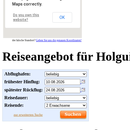
Maps correctly.
Do you own this
OK
website?
der falsche Standort?
Geben Sie uns die genauen Koordinaten!
Reiseangebot für Holgu
Abflughafen:
frühester Hinflug:
spätester Rückflug:
Reisedauer:
Reisende:
zur erweiterten Suche