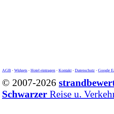
AGB
·
Widgets
·
Hotel eintragen
·
Kontakt
·
Datenschutz
·
Google Ea
© 2007-2026
strandbewer
Schwarzer
Reise u. Verke