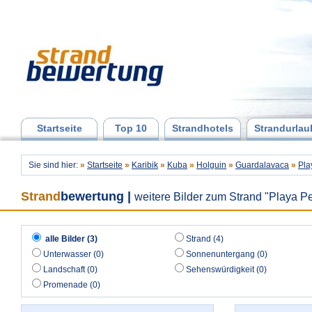
Startseite
Top 10
Strandhotels
Strandurlau
Sie sind hier:
»
Startseite
»
Karibik
»
Kuba
»
Holguin
»
Guardalavaca
»
Pla
Strand
bewertung
|
weitere Bilder zum Strand "Playa P
alle Bilder (3)
Strand (4)
Unterwasser (0)
Sonnenuntergang (0)
Landschaft (0)
Sehenswürdigkeit (0)
Promenade (0)