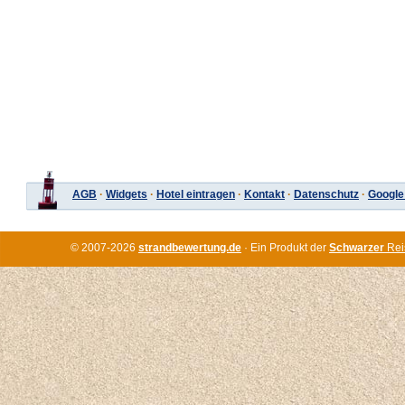
AGB
·
Widgets
·
Hotel eintragen
·
Kontakt
·
Datenschutz
·
Google
© 2007-2026
strandbewertung.de
· Ein Produkt der
Schwarzer
Rei