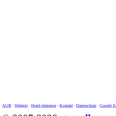
AGB
·
Widgets
·
Hotel eintragen
·
Kontakt
·
Datenschutz
·
Google Ea