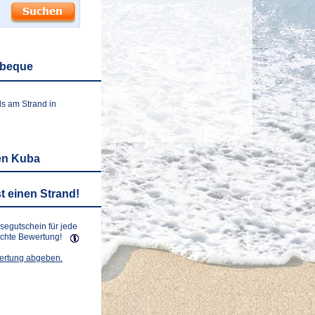
abeque
ls am Strand in
en Kuba
t einen Strand!
isegutschein für jede
lichte Bewertung!
wertung abgeben.