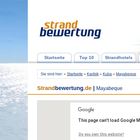
Startseite
Top 10
Strandhotels
Sie sind hier:
»
Startseite
»
Karibik
»
Kuba
»
Mayabeque
Strand
bewertung
.de
|
Mayabeque
This page can't load Google M
Do you own this website?