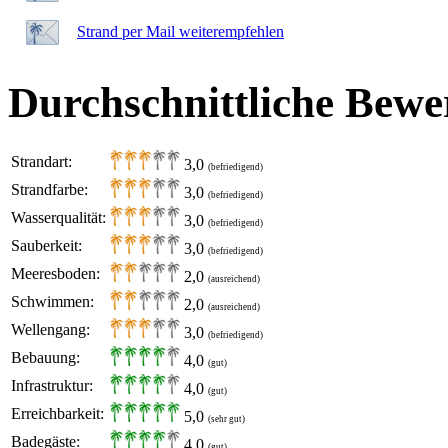
Strand per Mail weiterempfehlen
Durchschnittliche Bewe
Strandart:
3,0
(befriedigend)
Strandfarbe:
3,0
(befriedigend)
Wasserqualität:
3,0
(befriedigend)
Sauberkeit:
3,0
(befriedigend)
Meeresboden:
2,0
(ausreichend)
Schwimmen:
2,0
(ausreichend)
Wellengang:
3,0
(befriedigend)
Bebauung:
4,0
(gut)
Infrastruktur:
4,0
(gut)
Erreichbarkeit:
5,0
(sehr gut)
Badegäste:
4,0
(gut)