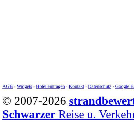
AGB
·
Widgets
·
Hotel eintragen
·
Kontakt
·
Datenschutz
·
Google Ea
© 2007-2026
strandbewer
Schwarzer
Reise u. Verke