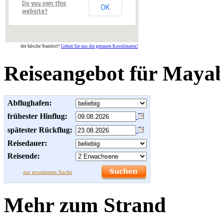
Do you own this
OK
website?
der falsche Standort?
Geben Sie uns die genauen Koordinaten!
Reiseangebot für Maya
Abflughafen:
frühester Hinflug:
spätester Rückflug:
Reisedauer:
Reisende:
zur erweiterten Suche
Mehr zum Strand