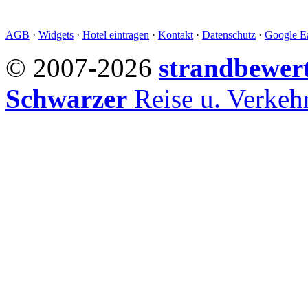
AGB
·
Widgets
·
Hotel eintragen
·
Kontakt
·
Datenschutz
·
Google Ea
© 2007-2026
strandbewer
Schwarzer
Reise u. Verke