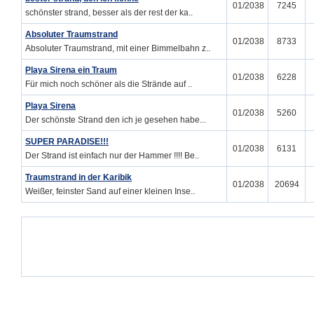
01/2038
7245
schönster strand, besser als der rest der ka..
Absoluter Traumstrand
01/2038
8733
Absoluter Traumstrand, mit einer Bimmelbahn z..
Playa Sirena ein Traum
01/2038
6228
Für mich noch schöner als die Strände auf ..
Playa Sirena
01/2038
5260
Der schönste Strand den ich je gesehen habe...
SUPER PARADISE!!!
01/2038
6131
Der Strand ist einfach nur der Hammer !!!! Be..
Traumstrand in der Karibik
01/2038
20694
Weißer, feinster Sand auf einer kleinen Inse..