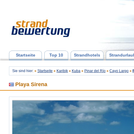
Startseite
Top 10
Strandhotels
Strandurlau
Sie sind hier:
»
Startseite
»
Karibik
»
Kuba
»
Pinar del Río
»
Cayo Largo
»
Playa Sirena