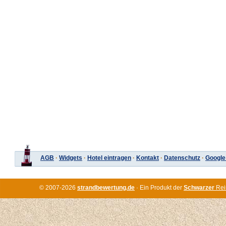
AGB
·
Widgets
·
Hotel eintragen
·
Kontakt
·
Datenschutz
·
Google
© 2007-2026
strandbewertung.de
· Ein Produkt der
Schwarzer
Rei