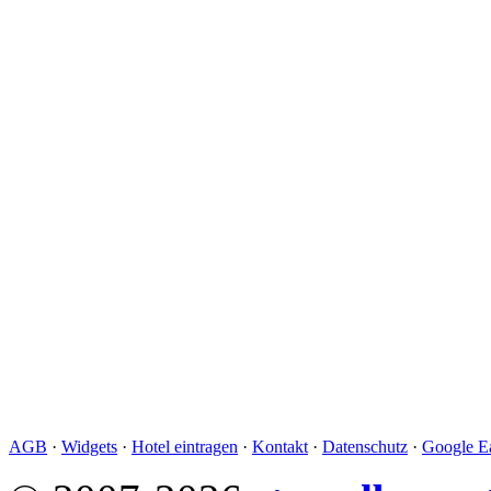
AGB
·
Widgets
·
Hotel eintragen
·
Kontakt
·
Datenschutz
·
Google Ea