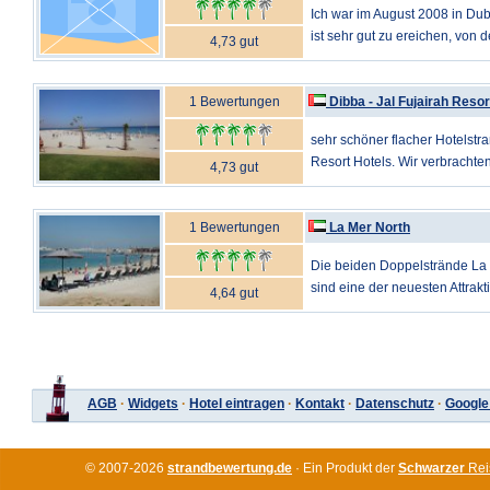
Ich war im August 2008 in Duba
ist sehr gut zu ereichen, von de
4,73 gut
1 Bewertungen
Dibba - Jal Fujairah Resor
sehr schöner flacher Hotelstra
Resort Hotels. Wir verbrachte
4,73 gut
1 Bewertungen
La Mer North
Die beiden Doppelstrände La
sind eine der neuesten Attrakti
4,64 gut
AGB
·
Widgets
·
Hotel eintragen
·
Kontakt
·
Datenschutz
·
Google
© 2007-2026
strandbewertung.de
· Ein Produkt der
Schwarzer
Rei