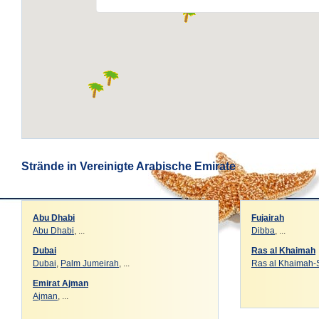
Strände in Vereinigte Arabische Emirate
Abu Dhabi
Fujairah
Abu Dhabi
, ...
Dibba
, ...
Dubai
Ras al Khaimah
Dubai
,
Palm Jumeirah
, ...
Ras al Khaimah-
Emirat Ajman
Ajman
, ...