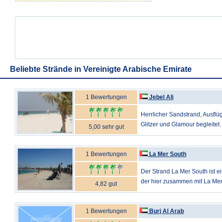
Beliebte Strände in Vereinigte Arabische Emirate
1 Bewertungen
Jebel Ali
Herrlicher Sandstrand, Ausflü
Glitzer und Glamour begleitet
5,00 sehr gut
1 Bewertungen
La Mer South
Der Strand La Mer South ist e
der hier zusammen mit La Mer 
4,82 gut
1 Bewertungen
Burj Al Arab