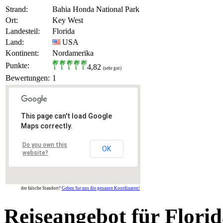
Strand:
Bahia Honda National Park
Ort:
Key West
Landesteil:
Florida
Land:
USA
Kontinent:
Nordamerika
Punkte:
4,82
(sehr gut)
Bewertungen:
1
This page can't load Google
Maps correctly.
Do you own this
OK
website?
der falsche Standort?
Geben Sie uns die genauen Koordinaten!
Reiseangebot für Flori