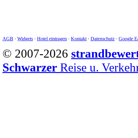
AGB
·
Widgets
·
Hotel eintragen
·
Kontakt
·
Datenschutz
·
Google Ea
© 2007-2026
strandbewer
Schwarzer
Reise u. Verke