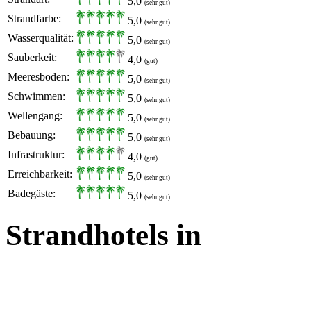
5,0
(sehr gut)
Strandfarbe:
5,0
(sehr gut)
Wasserqualität:
5,0
(sehr gut)
Sauberkeit:
4,0
(gut)
Meeresboden:
5,0
(sehr gut)
Schwimmen:
5,0
(sehr gut)
Wellengang:
5,0
(sehr gut)
Bebauung:
5,0
(sehr gut)
Infrastruktur:
4,0
(gut)
Erreichbarkeit:
5,0
(sehr gut)
Badegäste:
5,0
(sehr gut)
Strandhotels in