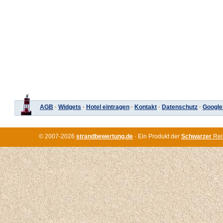
AGB
·
Widgets
·
Hotel eintragen
·
Kontakt
·
Datenschutz
·
Google
© 2007-2026
strandbewertung.de
· Ein Produkt der
Schwarzer
Rei