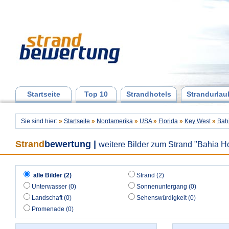
Startseite
Top 10
Strandhotels
Strandurlau
Sie sind hier:
»
Startseite
»
Nordamerika
»
USA
»
Florida
»
Key West
»
Bah
Strand
bewertung
|
weitere Bilder zum Strand "Bahia H
alle Bilder (2)
Strand (2)
Unterwasser (0)
Sonnenuntergang (0)
Landschaft (0)
Sehenswürdigkeit (0)
Promenade (0)