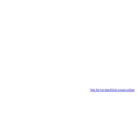
Was Sie vor dem Klick wissen sollten