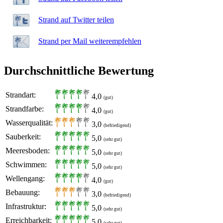
Strand auf Twitter teilen
Strand per Mail weiterempfehlen
Durchschnittliche Bewertung
Strandart:
4,0
(gut)
Strandfarbe:
4,0
(gut)
Wasserqualität:
3,0
(befriedigend)
Sauberkeit:
5,0
(sehr gut)
Meeresboden:
5,0
(sehr gut)
Schwimmen:
5,0
(sehr gut)
Wellengang:
4,0
(gut)
Bebauung:
3,0
(befriedigend)
Infrastruktur:
5,0
(sehr gut)
Erreichbarkeit:
5,0
(sehr gut)