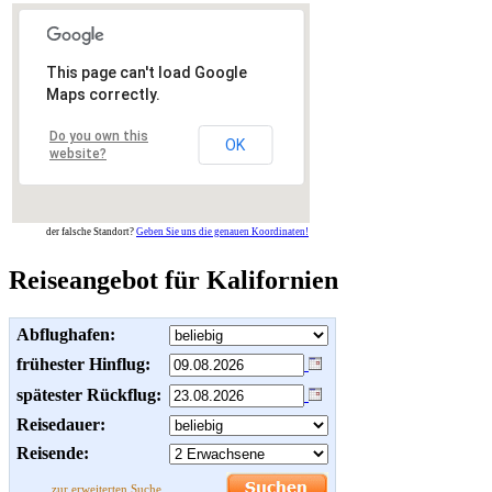
This page can't load Google
Maps correctly.
Do you own this
OK
website?
der falsche Standort?
Geben Sie uns die genauen Koordinaten!
Reiseangebot für Kalifornien
Abflughafen:
frühester Hinflug:
spätester Rückflug:
Reisedauer:
Reisende:
zur erweiterten Suche