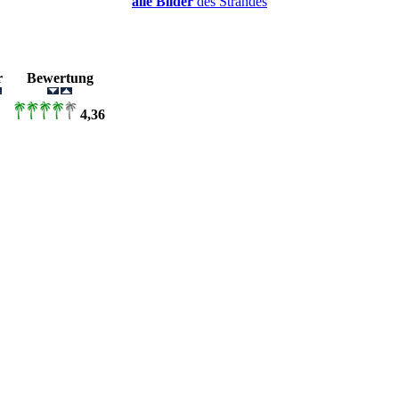
alle Bilder
des Strandes
er
Bewertung
4,36