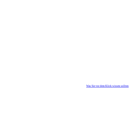
Was Sie vor dem Klick wissen sollten